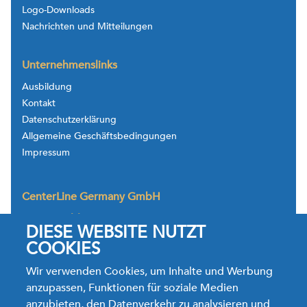
Logo-Downloads
Nachrichten und Mitteilungen
Unternehmenslinks
Ausbildung
Kontakt
Datenschutzerklärung
Allgemeine Geschäftsbedingungen
Impressum
CenterLine Germany GmbH
Westerwaldstrasse 26,
DIESE WEBSITE NUTZT
35764 Sinn-Fleisbach
Deutschland
COOKIES
Tel.: +49.2772.92366.0
Wir verwenden Cookies, um Inhalte und Werbung
TechService Tel. +49.2772.92366.66
anzupassen, Funktionen für soziale Medien
Fax: +49.2772.92366.28
anzubieten, den Datenverkehr zu analysieren und