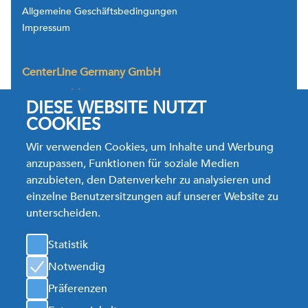
Allgemeine Geschäftsbedingungen
Impressum
CenterLine Germany GmbH
Westerwaldstrasse 26,
DIESE WEBSITE NUTZT
35764 Sinn-Fleisbach
Deutschland
COOKIES
Tel.: +49.2772.92366.0
Wir verwenden Cookies, um Inhalte und Werbung
TechService Tel. +49.2772.92366.66
anzupassen, Funktionen für soziale Medien
Fax: +49.2772.92366.28
anzubieten, den Datenverkehr zu analysieren und
Jobs E-Mail:
bewerbung@cntrline.com
einzelne Benutzersitzungen auf unserer Website zu
Info E-Mail:
clg.sales@cntrline.com
unterscheiden.
Karte
Statistik
Notwendig
CenterLine Germany GmbH
Präferenzen