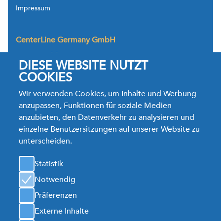
Impressum
CenterLine Germany GmbH
Westerwaldstrasse 26,
DIESE WEBSITE NUTZT
35764 Sinn-Fleisbach
Deutschland
COOKIES
Tel.: +49.2772.92366.0
Wir verwenden Cookies, um Inhalte und Werbung
TechService Tel. +49.2772.92366.66
anzupassen, Funktionen für soziale Medien
Fax: +49.2772.92366.28
anzubieten, den Datenverkehr zu analysieren und
Jobs E-Mail:
bewerbung@cntrline.com
einzelne Benutzersitzungen auf unserer Website zu
Info E-Mail:
clg.sales@cntrline.com
unterscheiden.
Karte
Statistik
Notwendig
CenterLine Germany GmbH
Präferenzen
Externe Inhalte
Seitenverzeichnis