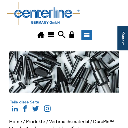
Kontakt
Teile diese Seite
Home
/
Produkte
/
Verbrauchsmaterial
/
DuraPin™