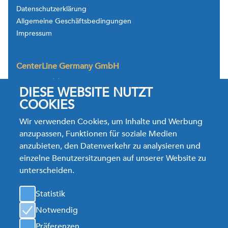
Datenschutzerklärung
Allgemeine Geschäftsbedingungen
Impressum
CenterLine Germany GmbH
Westerwaldstrasse 26,
DIESE WEBSITE NUTZT
35764 Sinn-Fleisbach
Deutschland
COOKIES
Tel.: +49.2772.92366.0
Wir verwenden Cookies, um Inhalte und Werbung
TechService Tel. +49.2772.92366.66
anzupassen, Funktionen für soziale Medien
Fax: +49.2772.92366.28
anzubieten, den Datenverkehr zu analysieren und
Jobs E-Mail:
bewerbung@cntrline.com
einzelne Benutzersitzungen auf unserer Website zu
Info E-Mail:
clg.sales@cntrline.com
unterscheiden.
Karte
Statistik
Notwendig
CenterLine Germany GmbH
Präferenzen