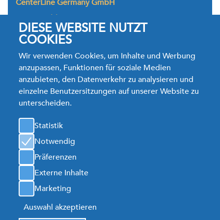
CenterLine Germany GmbH
Westerwaldstrasse 26,
DIESE WEBSITE NUTZT
35764 Sinn-Fleisbach
Deutschland
COOKIES
Tel.: +49.2772.92366.0
Wir verwenden Cookies, um Inhalte und Werbung
TechService Tel. +49.2772.92366.66
anzupassen, Funktionen für soziale Medien
Fax: +49.2772.92366.28
anzubieten, den Datenverkehr zu analysieren und
Jobs E-Mail:
bewerbung@cntrline.com
einzelne Benutzersitzungen auf unserer Website zu
Info E-Mail:
clg.sales@cntrline.com
unterscheiden.
Karte
Statistik
Notwendig
CenterLine Germany GmbH
Präferenzen
Externe Inhalte
Seitenverzeichnis
Marketing
Datenschutzerklärung
Cookie Settings
Auswahl akzeptieren
© Urheberrechte 2026 CenterLine