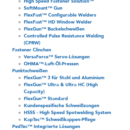
High Speed Fastener Solution™
SoftMount™ Gun
FlexFast™ Configurable Welders
FlexFast™ HD Window Welder
FlexGun™ Buckelschweißen
Controlled Pulse Resistance Welding
(CPRW)
Fastener Clinchen
VersaForce™ Servo-Lösungen
OHMA™-Luft-Öl-Pressen
Punktschweißen
FlexGun™ 3 für Stahl und Aluminium
FlexGun™ Ultra & Ultra HC (High
Capacity)
FlexGun™ Standard
Kundenspezifische Schweißzangen
HSSS - High Speed Spotwelding System
KapTec™ Schweißkappen-Pflege
PedTec™ Integrierte Lösungen